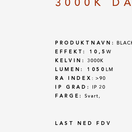
3000K D
PRODUKTNAVN:
BLAC
EFFEKT: 10,5
W
KELVIN:
3000K
LUMEN: 1050
LM
RA INDEX
: >90
IP GRAD:
IP 20
FARGE:
Svart,
LAST NED FDV